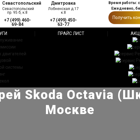
Севастопольский
Дмитровка
Время работы: с 
Ежедневно, б
Севастопольский
Лобненская д.17
пр. 95 б, к.8
к.8
Получить ко
+7 (499) 460-
+7 (499) 450-
69-84
63-77
УГИ
ПРАЙС ЛИСТ
АКЦ
служивание
смиссии
 двигателей
Ре
довой
Р
ой системы
инг
екол
ей Skoda Octavia (Ш
Москве