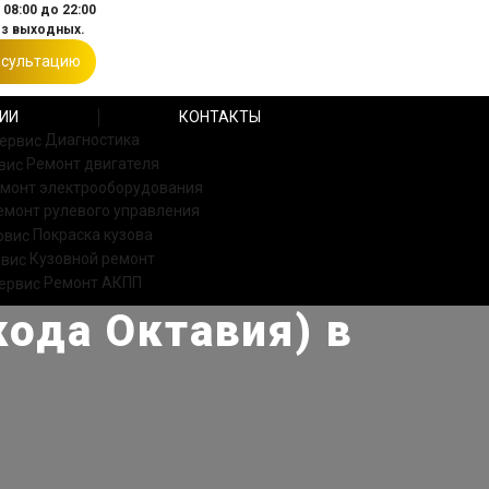
08:00 до 22:00
ез выходных.
нсультацию
ИИ
КОНТАКТЫ
Диагностика
Ремонт двигателя
монт электрооборудования
емонт рулевого управления
Покраска кузова
Кузовной ремонт
Ремонт АКПП
кода Октавия) в