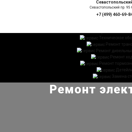
Севастопольски
Севастопольский пр. 95 б
+7 (499) 460-69-8
ГЛАВНАЯ
УСЛ
Техническое об
Ремонт тран
Ремонт дизельных
Ремонт хо
Ремонт тормозн
Детейл
Замена ст
Ремонт элект