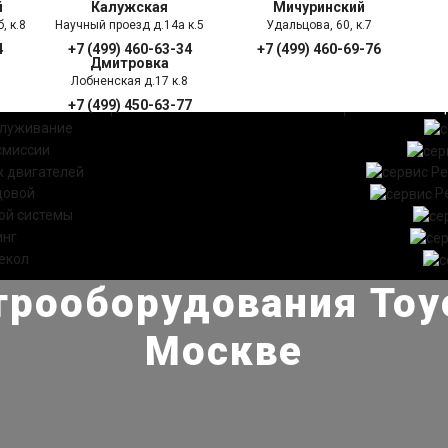
й
Калужская
Мичуринский
, к.8
Научный проезд д.14а к.5
Удальцова, 60, к.7
4
+7 (499) 460-63-34
+7 (499) 460-69-76
Дмитровка
Лобненская д.17 к.8
+7 (499) 450-63-77
УГИ
ПРАЙС ЛИСТ
АКЦ
служивание
смиссии
 двигателей
Ре
довой
Р
ой системы
инг
екол
рооборудования Toyo
Москве