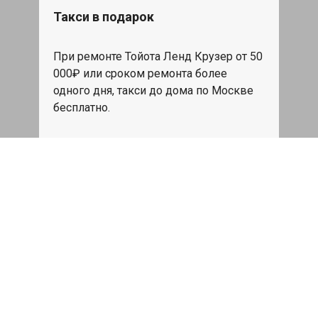
Такси в подарок
При ремонте Тойота Ленд Крузер от 50
000₽ или сроком ремонта более
одного дня, такси до дома по Москве
бесплатно.
Записаться
Мойка двигателя
Мойка двигателя Toyota Land Cruiser
диэлектрическим составом Golden Star
по супер цене