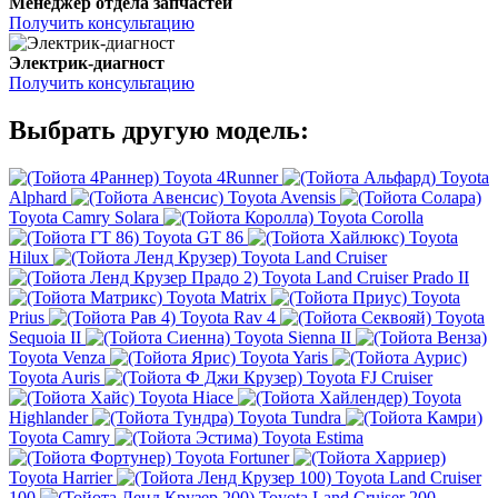
Менеджер отдела запчастей
Получить консультацию
Электрик-диагност
Получить консультацию
Выбрать другую модель:
Toyota 4Runner
Toyota
Alphard
Toyota Avensis
Toyota Camry Solara
Toyota Corolla
Toyota GT 86
Toyota
Hilux
Toyota Land Cruiser
Toyota Land Cruiser Prado II
Toyota Matrix
Toyota
Prius
Toyota Rav 4
Toyota
Sequoia II
Toyota Sienna II
Toyota Venza
Toyota Yaris
Toyota Auris
Toyota FJ Cruiser
Toyota Hiace
Toyota
Highlander
Toyota Tundra
Toyota Camry
Toyota Estima
Toyota Fortuner
Toyota Harrier
Toyota Land Cruiser
100
Toyota Land Cruiser 200