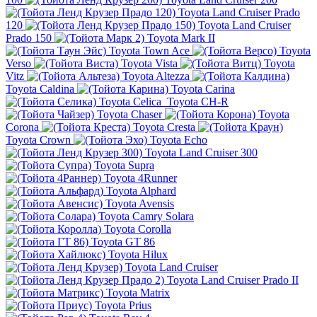
Toyota Land Cruiser Prado
120
Toyota Land Cruiser
Prado 150
Toyota Mark II
Toyota Town Ace
Toyota
Verso
Toyota Vista
Toyota
Vitz
Toyota Altezza
Toyota Caldina
Toyota Carina
Toyota Celica
Toyota CH-R
Toyota Chaser
Toyota
Corona
Toyota Cresta
Toyota Crown
Toyota Echo
Toyota Land Cruiser 300
Toyota Supra
Toyota 4Runner
Toyota Alphard
Toyota Avensis
Toyota Camry Solara
Toyota Corolla
Toyota GT 86
Toyota Hilux
Toyota Land Cruiser
Toyota Land Cruiser Prado II
Toyota Matrix
Toyota Prius