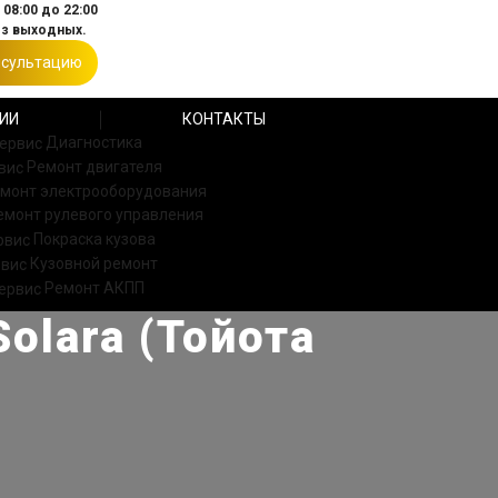
08:00 до 22:00
ез выходных.
нсультацию
ИИ
КОНТАКТЫ
Диагностика
Ремонт двигателя
монт электрооборудования
емонт рулевого управления
Покраска кузова
Кузовной ремонт
Ремонт АКПП
olara (Тойота