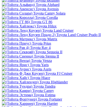
Toyota 4Runner
Toyota Alphard
Toyota Avensis
Toyota Camry Solara
Toyota Corolla
Toyota GT 86
Toyota Hilux
Toyota Land Cruiser
Toyota Land Cruiser Prado II
Toyota Matrix
Toyota Prius
Toyota Rav 4
Toyota Sequoia II
Toyota Sienna II
Toyota Venza
Toyota Yaris
Toyota Auris
Toyota FJ Cruiser
Toyota Hiace
Toyota Highlander
Toyota Tundra
Toyota Camry
Toyota Estima
Toyota Fortuner
Toyota Harrier