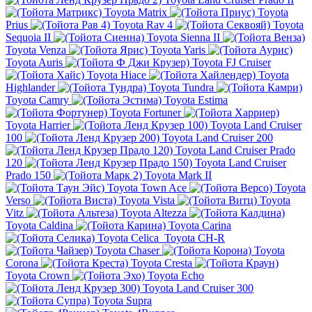
Toyota Matrix
Toyota
Prius
Toyota Rav 4
Toyota
Sequoia II
Toyota Sienna II
Toyota Venza
Toyota Yaris
Toyota Auris
Toyota FJ Cruiser
Toyota Hiace
Toyota
Highlander
Toyota Tundra
Toyota Camry
Toyota Estima
Toyota Fortuner
Toyota Harrier
Toyota Land Cruiser
100
Toyota Land Cruiser 200
Toyota Land Cruiser Prado
120
Toyota Land Cruiser
Prado 150
Toyota Mark II
Toyota Town Ace
Toyota
Verso
Toyota Vista
Toyota
Vitz
Toyota Altezza
Toyota Caldina
Toyota Carina
Toyota Celica
Toyota CH-R
Toyota Chaser
Toyota
Corona
Toyota Cresta
Toyota Crown
Toyota Echo
Toyota Land Cruiser 300
Toyota Supra