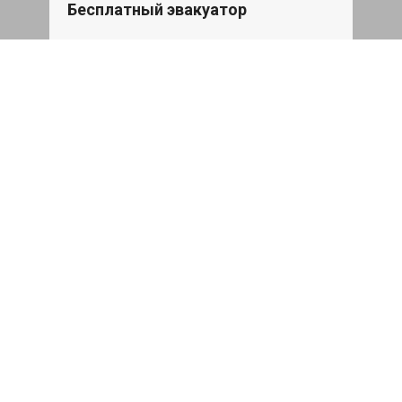
Бесплатный эвакуатор
При ремонте Skoda Superb ДВС,
эвакуация авто в пределах МКАД в
подарок.
Записаться
Сделаем дешевле
При калькуляции на руках из другого
сервиса - эти же работы и запчасти по
более низкой цене