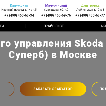
Калужская
Мичуринский
Дмитровка
Научный проезд д.14а к.5
Удальцова, 60, к.7
Лобненская д.17 к.8
+7 (499) 460-63-34
+7 (499) 460-69-76
+7 (499) 450-63-77
ГИ
ПРАЙС ЛИСТ
АК
го управления Skoda
Суперб) в Москве
ЗАКАЗАТЬ ЭВАКУАТОР
ПО