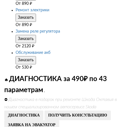
От
890
₽
Ремонт электрики
Заказать
От
890
₽
Замена реле регулятора
Заказать
От
2120
₽
Обслуживание акб
Заказать
От
530
₽
ДИАГНОСТИКА за 490₽ по 43
🔥
параметрам
.
Диагностика в подарок при ремонте Шкода Октавия в
⛔
нашем специализированном автосервисе Skoda
ДИАГНОСТИКА
ПОЛУЧИТЬ КОНСУЛЬТАЦИЮ
ЗАЯВКА НА ЭВАКУАТОР