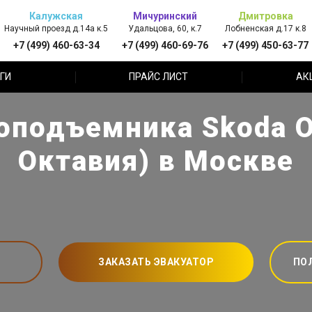
Калужская
Мичуринский
Дмитровка
Научный проезд д.14а к.5
Удальцова, 60, к.7
Лобненская д.17 к.8
+7 (499) 460-63-34
+7 (499) 460-69-76
+7 (499) 450-63-77
ГИ
ПРАЙС ЛИСТ
АК
оподъемника Skoda O
Октавия) в Москве
ЗАКАЗАТЬ ЭВАКУАТОР
ПО