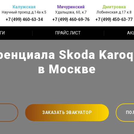
Калужская
Мичуринский
Дмитровка
Научный проезд д.14а к.5
Удальцова, 60, к.7
Лобненская д.17 к.8
+7 (499) 460-63-34
+7 (499) 460-69-76
+7 (499) 450-63-77
ГИ
ПРАЙС ЛИСТ
АК
енциала Skoda Karoq
в Москве
ЗАКАЗАТЬ ЭВАКУАТОР
ПО