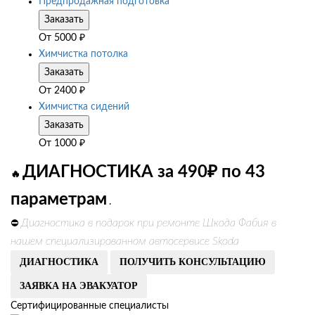
Предпродажная подготовка
Заказать
От
5000
₽
Химчистка потолка
Заказать
От
2400
₽
Химчистка сидений
Заказать
От
1000
₽
ДИАГНОСТИКА за 490₽ по 43
🔥
параметрам
.
Диагностика в подарок при ремонте Шкода Фабия в
⛔
нашем специализированном автосервисе Skoda
ДИАГНОСТИКА
ПОЛУЧИТЬ КОНСУЛЬТАЦИЮ
ЗАЯВКА НА ЭВАКУАТОР
Сертифицированные специалисты