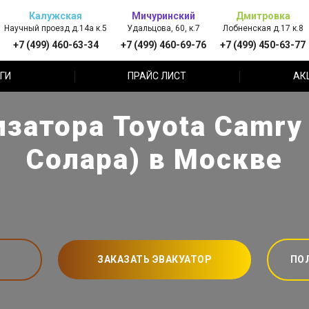
Калужская
Мичуринский
Дмитровка
Научный проезд д.14а к.5
Удальцова, 60, к.7
Лобненская д.17 к.8
+7 (499) 460-63-34
+7 (499) 460-69-76
+7 (499) 450-63-77
ГИ
ПРАЙС ЛИСТ
АК
затора Toyota Camry 
Солара) в Москве
ЗАКАЗАТЬ ЭВАКУАТОР
ПО