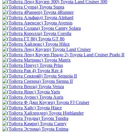
Toyota Land Cruiser 300
Toyota Supra
Toyota 4Runner
Toyota Alphard
Toyota Avensis
Toyota Camry Solara
Toyota Corolla
Toyota GT 86
Toyota Hilux
Toyota Land Cruiser
Toyota Land Cruiser Prado II
Toyota Matrix
Toyota Prius
Toyota Rav 4
Toyota Sequoia II
Toyota Sienna II
Toyota Venza
Toyota Yaris
Toyota Auris
Toyota FJ Cruiser
Toyota Hiace
Toyota Highlander
Toyota Tundra
Toyota Camry
Toyota Estima