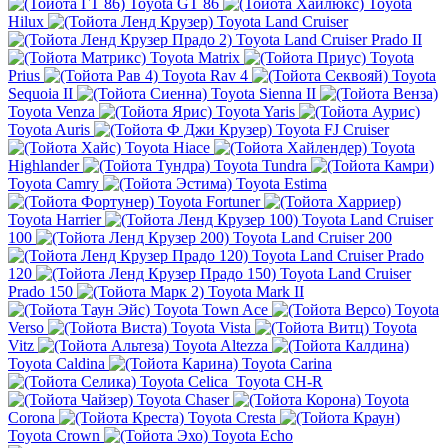
Toyota GT 86
Toyota
Hilux
Toyota Land Cruiser
Toyota Land Cruiser Prado II
Toyota Matrix
Toyota
Prius
Toyota Rav 4
Toyota
Sequoia II
Toyota Sienna II
Toyota Venza
Toyota Yaris
Toyota Auris
Toyota FJ Cruiser
Toyota Hiace
Toyota
Highlander
Toyota Tundra
Toyota Camry
Toyota Estima
Toyota Fortuner
Toyota Harrier
Toyota Land Cruiser
100
Toyota Land Cruiser 200
Toyota Land Cruiser Prado
120
Toyota Land Cruiser
Prado 150
Toyota Mark II
Toyota Town Ace
Toyota
Verso
Toyota Vista
Toyota
Vitz
Toyota Altezza
Toyota Caldina
Toyota Carina
Toyota Celica
Toyota CH-R
Toyota Chaser
Toyota
Corona
Toyota Cresta
Toyota Crown
Toyota Echo