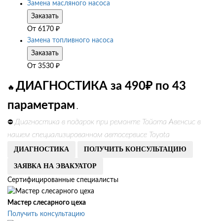
Замена масляного насоса
Заказать
От
6170
₽
Замена топливного насоса
Заказать
От
3530
₽
ДИАГНОСТИКА за 490₽ по 43
🔥
параметрам
.
Диагностика в подарок при ремонте Тойота Авенсис в
⛔
нашем специализированном автосервисе Toyota
ДИАГНОСТИКА
ПОЛУЧИТЬ КОНСУЛЬТАЦИЮ
ЗАЯВКА НА ЭВАКУАТОР
Сертифицированные специалисты
Мастер слесарного цеха
Получить консультацию