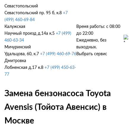
Севастопольский
Севастопольский пр. 95 б, к.8
+7
(499) 460-69-84
Калужская
Время работы: с 08:00
Научный проезд д.14а к.5
+7 (499)
до 22:00
460-63-34
Ежедневно, без
Мичуринский
выходных.
Удальцова, 60, к.7
+7 (499) 460-69-76
Выбрать сервис
Дмитровка
Лобненская д.17 к.8
+7 (499) 450-63-
77
Замена бензонасоса Toyota
Avensis (Тойота Авенсис) в
Москве