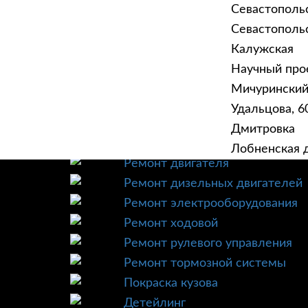
Севастополь
Севастопольск
Калужская
Научный прое
ГЛАВНАЯ
УСЛУ
Мичурински
Техническое обслуживание
Удальцова, 60
Диагностика
Дмитровка
Ремонт трансмиссии
Лобненская д
Ремонт двигателя
Ремонт дизельных двигателей
Ремонт электрооборудования
Ремонт ходовой
Ремонт рулевого управления
Ремонт тормозной системы
Покраска кузова
Детейлинг