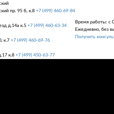
ский
ий пр. 95 б, к.8
+7 (499) 460-69-84
Время работы: с 0
зд д.14а к.5
+7 (499) 460-63-34
Ежедневно, без в
ГИ
ПРАЙС ЛИСТ
АК
й
Получить консул
, к.7
+7 (499) 460-69-76
.17 к.8
+7 (499) 450-63-77