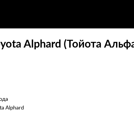
ota Alphard (Тойота Альф
года
a Alphard