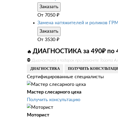
Заказать
От
7050
₽
Замена натяжителей и роликов ГР
Заказать
От
3530
₽
ДИАГНОСТИКА за 490₽ по 
🔥
⛔
Диагностика в подарок при ремонте Тойота А
ДИАГНОСТИКА
ПОЛУЧИТЬ КОНСУЛЬТАЦ
Сертифицированные специалисты
Мастер слесарного цеха
Получить консультацию
Моторист