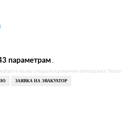
М
43 параметрам
.
льфард в нашем специализированном автосервисе Toyota
ИЮ
ЗАЯВКА НА ЭВАКУАТОР