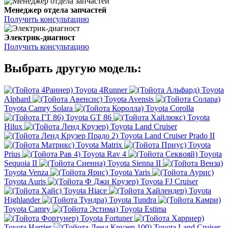
Менеджер отдела запчастей
Получить консультацию
Электрик-диагност
Получить консультацию
Выбрать другую модель:
Toyota 4Runner
Toyota
Alphard
Toyota Avensis
Toyota Camry Solara
Toyota Corolla
Toyota GT 86
Toyota
Hilux
Toyota Land Cruiser
Toyota Land Cruiser Prado II
Toyota Matrix
Toyota
Prius
Toyota Rav 4
Toyota
Sequoia II
Toyota Sienna II
Toyota Venza
Toyota Yaris
Toyota Auris
Toyota FJ Cruiser
Toyota Hiace
Toyota
Highlander
Toyota Tundra
Toyota Camry
Toyota Estima
Toyota Fortuner
Toyota Harrier
Toyota Land Cruiser