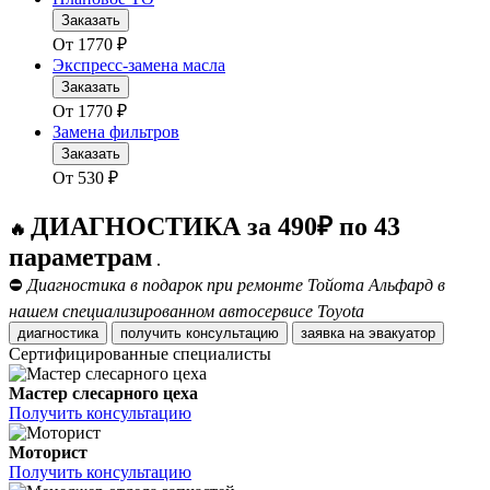
Заказать
От
1770
₽
Экспресс-замена масла
Заказать
От
1770
₽
Замена фильтров
Заказать
От
530
₽
ДИАГНОСТИКА за 490₽ по 43
🔥
параметрам
.
⛔
Диагностика в подарок при ремонте Тойота Альфард в
нашем специализированном автосервисе Toyota
диагностика
получить консультацию
заявка на эвакуатор
Сертифицированные специалисты
Мастер слесарного цеха
Получить консультацию
Моторист
Получить консультацию