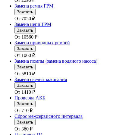
От
2290
₽
Замена ремня ГРМ
Заказать
От
7050
₽
Замена цепи ГРМ
Заказать
От
10560
₽
Замена приводных ремней
Заказать
От
1060
₽
Замена помпы (замена водяного насоса)
Заказать
От
5810
₽
Замена свечей зажигания
Заказать
От
1410
₽
Проверка АКБ
Заказать
От
710
₽
Сброс межсервисного интервала
Заказать
От
360
₽
Плановое ТО