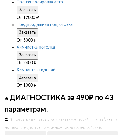
Полная полировка авто
Заказать
От
12000
₽
Предпродажная подготовка
Заказать
От
5000
₽
Химчистка потолка
Заказать
От
2400
₽
Химчистка сидений
Заказать
От
1000
₽
ДИАГНОСТИКА за 490₽ по 43
🔥
параметрам
.
Диагностика в подарок при ремонте Шкода Йети в
⛔
нашем специализированном автосервисе Skoda