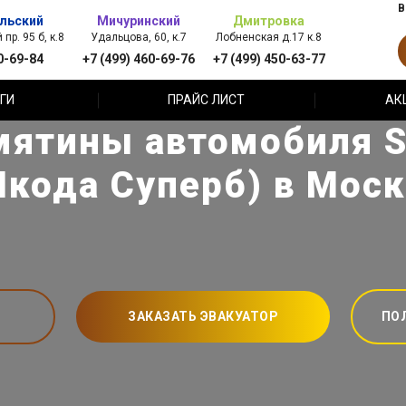
В
льский
Мичуринский
Дмитровка
пр. 95 б, к.8
Удальцова, 60, к.7
Лобненская д.17 к.8
0-69-84
+7 (499) 460-69-76
+7 (499) 450-63-77
ГИ
ПРАЙС ЛИСТ
АК
мятины автомобиля S
кода Суперб) в Мос
ЗАКАЗАТЬ ЭВАКУАТОР
ПО