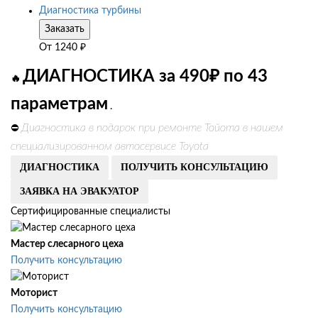
Диагностика турбины
Заказать
От
1240
₽
ДИАГНОСТИКА за 490₽ по 43
🔥
параметрам
.
Диагностика в подарок при ремонте Тойота в нашем
⛔
специализированном автосервисе Toyota
ДИАГНОСТИКА
ПОЛУЧИТЬ КОНСУЛЬТАЦИЮ
ЗАЯВКА НА ЭВАКУАТОР
Сертифицированные специалисты
Мастер слесарного цеха
Получить консультацию
Моторист
Получить консультацию