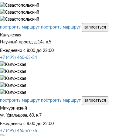
построить маршрут
построить маршрут
записаться
Калужская
Научный проезд д.14а к.5
Ежедневно с 8:00 до 22:00
+7 (499) 460-63-34
построить маршрут
построить маршрут
записаться
Мичуринский
ул. Удальцова, 60, к.7
Ежедневно с 8:00 до 22:00
+7 (499) 460-69-76