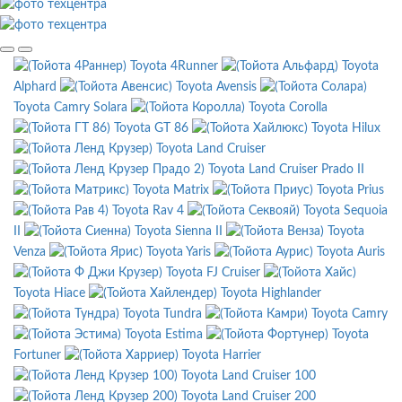
Toyota 4Runner
Toyota
Alphard
Toyota Avensis
Toyota Camry Solara
Toyota Corolla
Toyota GT 86
Toyota Hilux
Toyota Land Cruiser
Toyota Land Cruiser Prado II
Toyota Matrix
Toyota Prius
Toyota Rav 4
Toyota Sequoia
II
Toyota Sienna II
Toyota
Venza
Toyota Yaris
Toyota Auris
Toyota FJ Cruiser
Toyota Hiace
Toyota Highlander
Toyota Tundra
Toyota Camry
Toyota Estima
Toyota
Fortuner
Toyota Harrier
Toyota Land Cruiser 100
Toyota Land Cruiser 200