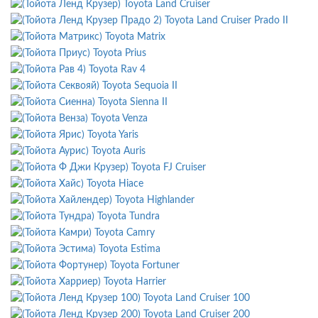
Toyota Land Cruiser
Toyota Land Cruiser Prado II
Toyota Matrix
Toyota Prius
Toyota Rav 4
Toyota Sequoia II
Toyota Sienna II
Toyota Venza
Toyota Yaris
Toyota Auris
Toyota FJ Cruiser
Toyota Hiace
Toyota Highlander
Toyota Tundra
Toyota Camry
Toyota Estima
Toyota Fortuner
Toyota Harrier
Toyota Land Cruiser 100
Toyota Land Cruiser 200