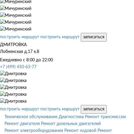
построить маршрут
построить маршрут
записаться
ДМИТРОВКА
Лобненская д.17 к.8
Ежедневно с 8:00 до 22:00
+7 (499) 450-63-77
построить маршрут
построить маршрут
записаться
Техническое обслуживание
Диагностика
Ремонт трансмиссии
Ремонт двигателя
Ремонт дизельных двигателей
Ремонт электрооборудования
Ремонт ходовой
Ремонт