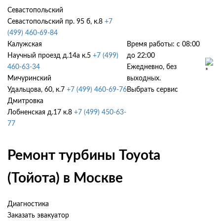
Севастопольский
Севастопольский пр. 95 б, к.8
+7
(499) 460-69-84
Калужская
Время работы: с 08:00
Научный проезд д.14а к.5
+7 (499)
до 22:00
460-63-34
Ежедневно, без
Мичуринский
выходных.
Удальцова, 60, к.7
+7 (499) 460-69-76
Выбрать сервис
Дмитровка
Лобненская д.17 к.8
+7 (499) 450-63-
77
Ремонт турбины Toyota
(Тойота) в Москве
Диагностика
Заказать эвакуатор