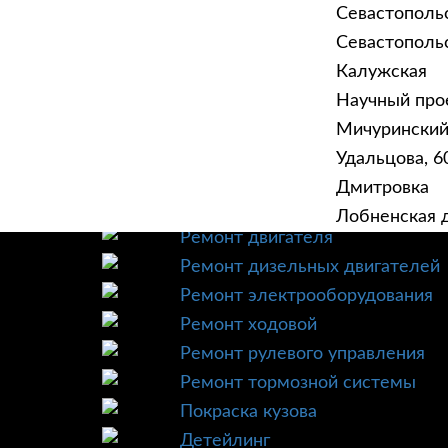
Севастополь
Севастопольск
Калужская
Научный прое
ГЛАВНАЯ
УСЛУ
Мичурински
Техническое обслуживание
Удальцова, 60
Диагностика
Дмитровка
Ремонт трансмиссии
Лобненская д
Ремонт двигателя
Ремонт дизельных двигателей
Ремонт электрооборудования
Ремонт ходовой
Ремонт рулевого управления
Ремонт тормозной системы
Покраска кузова
Детейлинг