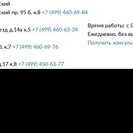
ский
ий пр. 95 б, к.8
+7 (499) 460-69-84
Время работы: с 0
зд д.14а к.5
+7 (499) 460-63-34
Ежедневно, без в
ГИ
ПРАЙС ЛИСТ
АК
й
Получить консул
, к.7
+7 (499) 460-69-76
.17 к.8
+7 (499) 450-63-77