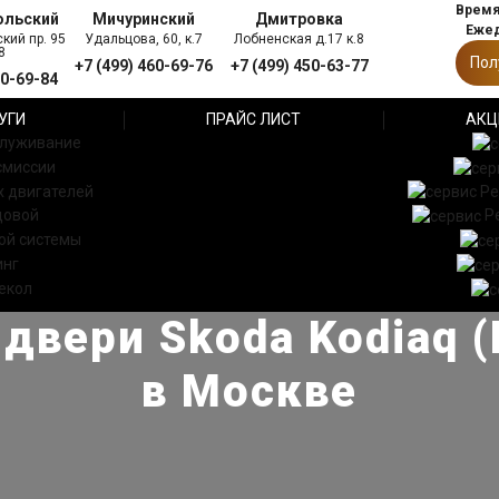
Время 
ольский
Мичуринский
Дмитровка
Ежед
кий пр. 95
Удальцова, 60, к.7
Лобненская д.17 к.8
8
Пол
+7 (499) 460-69-76
+7 (499) 450-63-77
60-69-84
УГИ
ПРАЙС ЛИСТ
АКЦ
служивание
смиссии
 двигателей
Ре
довой
Р
ой системы
инг
екол
 двери Skoda Kodiaq 
в Москве