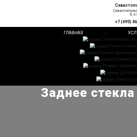
Севастоп
Севастопольс
б, к.
+7 (499) 4
ГЛАВНАЯ
УСЛ
Техническое об
Ремонт тран
Ремонт дизельных
Ремонт хо
Ремонт тормозн
Детейл
Замена ст
Заднее стекла