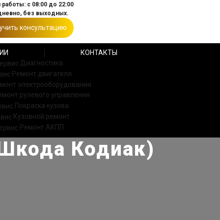
работы: с 08:00 до 22:00
невно, без выходных.
учить консультацию
ИИ
КОНТАКТЫ
Диагностика
Ремонт двигателя
монт электрооборудования
емонт рулевого управления
Покраска кузова
Кузовной ремонт
Ремонт АКПП
(Шкода Кодиак)