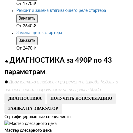
От
1770
₽
Ремонт и замена втягивающего реле стартера
Заказать
От
2640
₽
Замена щеток стартера
Заказать
От
2470
₽
ДИАГНОСТИКА за 490₽ по 43
🔥
параметрам
.
Диагностика в подарок при ремонте Шкода Кодиак в
⛔
нашем специализированном автосервисе Skoda
ДИАГНОСТИКА
ПОЛУЧИТЬ КОНСУЛЬТАЦИЮ
ЗАЯВКА НА ЭВАКУАТОР
Сертифицированные специалисты
Мастер слесарного цеха