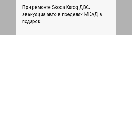
При ремонте Skoda Karoq ДВС,
эвакуация авто в пределах МКАД в
подарок.
Записаться
Сделаем дешевле
При калькуляции на руках из другого
сервиса - эти же работы и запчасти по
более низкой цене
Записаться