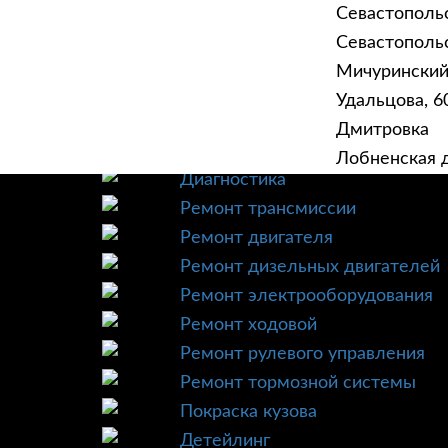
Севастополь
Севастопольск
Мичурински
Удальцова, 60
ГЛАВНАЯ
УСЛУ
Дмитровка
Техническое обслуживание
Лобненская д
Диагностика
Ремонт трансмиссии
Ремонт двигателя
Ремонт дизельных двигателей
Ремонт электрооборудования
Ремонт ходовой
Ремонт рулевого управления
Ремонт тормозной системы
Покраска кузова
Детейлинг