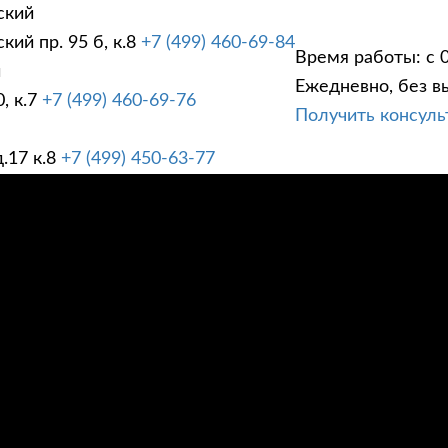
ский
ий пр. 95 б, к.8
+7 (499) 460-69-84
Время работы: с 0
й
Ежедневно, без в
, к.7
+7 (499) 460-69-76
Получить консул
ГИ
ПРАЙС ЛИСТ
АК
.17 к.8
+7 (499) 450-63-77