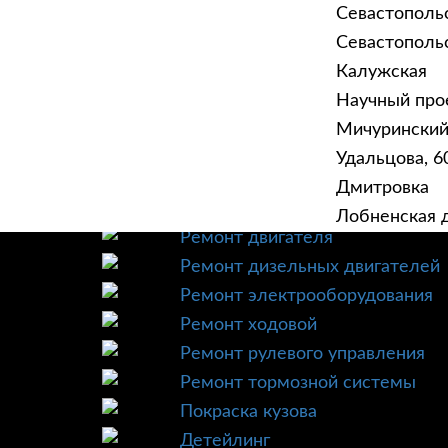
Севастополь
Севастопольск
Калужская
Научный прое
ГЛАВНАЯ
УСЛУ
Мичурински
Техническое обслуживание
Удальцова, 60
Диагностика
Дмитровка
Ремонт трансмиссии
Лобненская д
Ремонт двигателя
Ремонт дизельных двигателей
Ремонт электрооборудования
Ремонт ходовой
Ремонт рулевого управления
Ремонт тормозной системы
Покраска кузова
Детейлинг