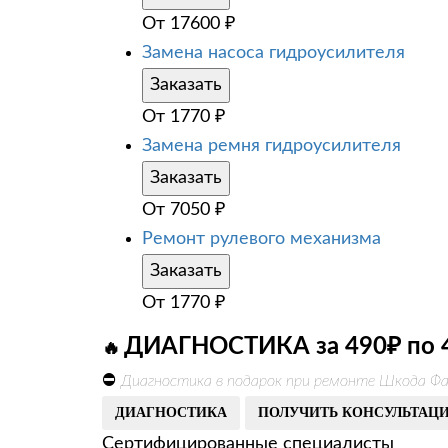
От
17600
₽
Замена насоса гидроусилителя
Заказать
От
1770
₽
Замена ремня гидроусилителя
Заказать
От
7050
₽
Ремонт рулевого механизма
Заказать
От
1770
₽
ДИАГНОСТИКА за 490₽ по 
🔥
⛔
Диагностика в подарок при ремонте Шкода Фа
ДИАГНОСТИКА
ПОЛУЧИТЬ КОНСУЛЬТАЦ
Сертифицированные специалисты