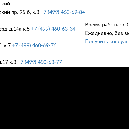
ский
ий пр. 95 б, к.8
+7 (499) 460-69-84
Время работы: с 0
зд д.14а к.5
+7 (499) 460-63-34
Ежедневно, без в
ГИ
ПРАЙС ЛИСТ
АК
й
Получить консул
, к.7
+7 (499) 460-69-76
.17 к.8
+7 (499) 450-63-77