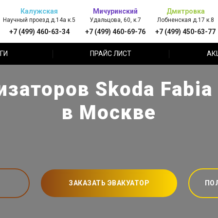
Калужская
Мичуринский
Дмитровка
Научный проезд д.14а к.5
Удальцова, 60, к.7
Лобненская д.17 к.8
+7 (499) 460-63-34
+7 (499) 460-69-76
+7 (499) 450-63-77
ГИ
ПРАЙС ЛИСТ
АК
изаторов Skoda Fabia
в Москве
ЗАКАЗАТЬ ЭВАКУАТОР
ПО