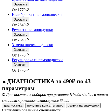
Заказать
От
1770
₽
Калибровка пневмоподвески
Заказать
От
2640
₽
Ремонт пневмоподушки
Заказать
От
2640
₽
Замена пневмоподвески
Заказать
От
1770
₽
Регулировка пневмоподвески
Заказать
От
1770
₽
ДИАГНОСТИКА за 490₽ по 43
🔥
параметрам
.
⛔
Диагностика в подарок при ремонте Шкода Фабия в нашем
специализированном автосервисе Skoda
диагностика
получить консультацию
заявка на эвакуатор
Сертифицированные специалисты