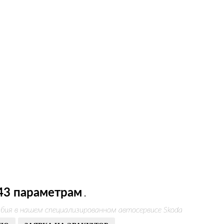
43 параметрам
.
бия в нашем специализированном автосервисе Skoda