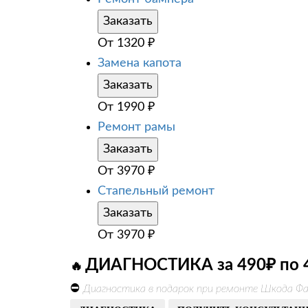
Заказать
От
1320
₽
Замена капота
Заказать
От
1990
₽
Ремонт рамы
Заказать
От
3970
₽
Стапельный ремонт
Заказать
От
3970
₽
ДИАГНОСТИКА за 490₽ по 
🔥
⛔
Диагностика в подарок при ремонте Шкода Фа