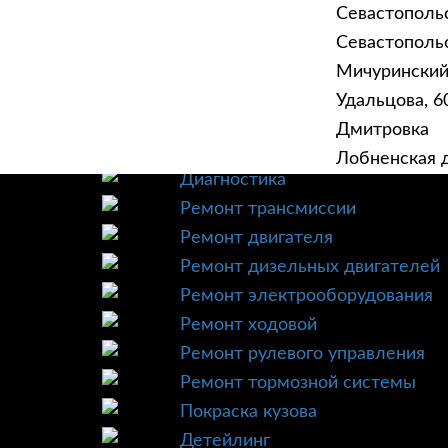
Севастополь
Севастопольск
Мичурински
Удальцова, 60
ГЛАВНАЯ
УСЛУ
Дмитровка
Техническое обслуживание
Лобненская д
Диагностика
Ремонт трансмиссии
Ремонт двигателя
Ремонт дизельных двигателей
Ремонт электрооборудования
Ремонт ходовой
Ремонт рулевого управления
Ремонт тормозной системы
Покраска кузова
Детейлинг