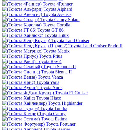
Toyota 4Runner
Toyota Alphard
Toyota Avensis
Toyota Camry Solara
Toyota Corolla
Toyota GT 86
Toyota Hilux
Toyota Land Cruiser
Toyota Land Cruiser Prado II
Toyota Matrix
Toyota Prius
Toyota Rav 4
Toyota Sequoia II
Toyota Sienna II
Toyota Venza
Toyota Yaris
Toyota Auris
Toyota FJ Cruiser
Toyota Hiace
Toyota Highlander
Toyota Tundra
Toyota Camry
Toyota Estima
Toyota Fortuner
Toyota Harrier