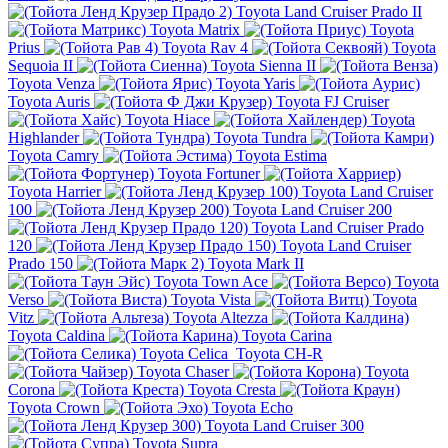
Toyota Land Cruiser Prado II
Toyota Matrix
Toyota
Prius
Toyota Rav 4
Toyota
Sequoia II
Toyota Sienna II
Toyota Venza
Toyota Yaris
Toyota Auris
Toyota FJ Cruiser
Toyota Hiace
Toyota
Highlander
Toyota Tundra
Toyota Camry
Toyota Estima
Toyota Fortuner
Toyota Harrier
Toyota Land Cruiser
100
Toyota Land Cruiser 200
Toyota Land Cruiser Prado
120
Toyota Land Cruiser
Prado 150
Toyota Mark II
Toyota Town Ace
Toyota
Verso
Toyota Vista
Toyota
Vitz
Toyota Altezza
Toyota Caldina
Toyota Carina
Toyota Celica
Toyota CH-R
Toyota Chaser
Toyota
Corona
Toyota Cresta
Toyota Crown
Toyota Echo
Toyota Land Cruiser 300
Toyota Supra