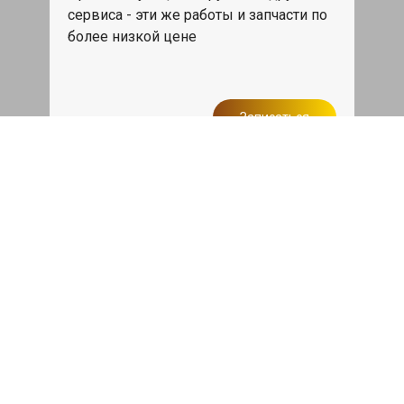
сервиса - эти же работы и запчасти по
более низкой цене
Записаться
Такси в подарок
При ремонте Тойота Солара от 50 000₽
или сроком ремонта более одного дня,
такси до дома по Москве бесплатно.
Записаться