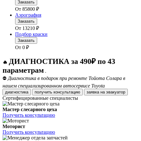
Заказать
От
85800
₽
Аэрография
Заказать
От
13210
₽
Подбор краски
Заказать
От
0
₽
ДИАГНОСТИКА за 490₽ по 43
🔥
параметрам
.
⛔
Диагностика в подарок при ремонте Тойота Солара в
нашем специализированном автосервисе Toyota
диагностика
получить консультацию
заявка на эвакуатор
Сертифицированные специалисты
Мастер слесарного цеха
Получить консультацию
Моторист
Получить консультацию