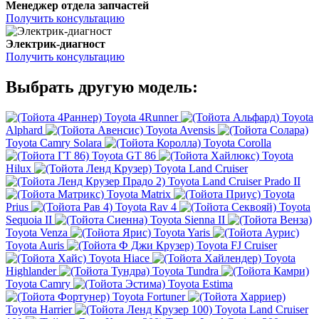
Менеджер отдела запчастей
Получить консультацию
Электрик-диагност
Получить консультацию
Выбрать другую модель:
Toyota 4Runner
Toyota
Alphard
Toyota Avensis
Toyota Camry Solara
Toyota Corolla
Toyota GT 86
Toyota
Hilux
Toyota Land Cruiser
Toyota Land Cruiser Prado II
Toyota Matrix
Toyota
Prius
Toyota Rav 4
Toyota
Sequoia II
Toyota Sienna II
Toyota Venza
Toyota Yaris
Toyota Auris
Toyota FJ Cruiser
Toyota Hiace
Toyota
Highlander
Toyota Tundra
Toyota Camry
Toyota Estima
Toyota Fortuner
Toyota Harrier
Toyota Land Cruiser