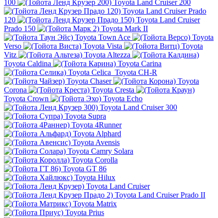
100
Toyota Land Cruiser 200
Toyota Land Cruiser Prado
120
Toyota Land Cruiser
Prado 150
Toyota Mark II
Toyota Town Ace
Toyota
Verso
Toyota Vista
Toyota
Vitz
Toyota Altezza
Toyota Caldina
Toyota Carina
Toyota Celica
Toyota CH-R
Toyota Chaser
Toyota
Corona
Toyota Cresta
Toyota Crown
Toyota Echo
Toyota Land Cruiser 300
Toyota Supra
Toyota 4Runner
Toyota Alphard
Toyota Avensis
Toyota Camry Solara
Toyota Corolla
Toyota GT 86
Toyota Hilux
Toyota Land Cruiser
Toyota Land Cruiser Prado II
Toyota Matrix
Toyota Prius