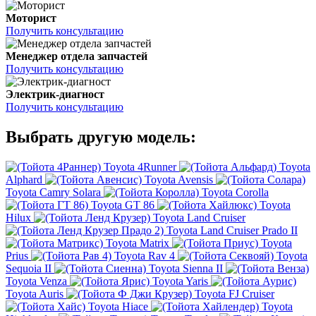
Моторист
Получить консультацию
Менеджер отдела запчастей
Получить консультацию
Электрик-диагност
Получить консультацию
Выбрать другую модель:
Toyota 4Runner
Toyota
Alphard
Toyota Avensis
Toyota Camry Solara
Toyota Corolla
Toyota GT 86
Toyota
Hilux
Toyota Land Cruiser
Toyota Land Cruiser Prado II
Toyota Matrix
Toyota
Prius
Toyota Rav 4
Toyota
Sequoia II
Toyota Sienna II
Toyota Venza
Toyota Yaris
Toyota Auris
Toyota FJ Cruiser
Toyota Hiace
Toyota