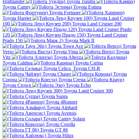
Highlander
Toyota Tundra
Toyota Camry
Toyota Estima
Toyota Fortuner
Toyota Harrier
Toyota Land Cruiser
100
Toyota Land Cruiser 200
Toyota Land Cruiser Prado
120
Toyota Land Cruiser
Prado 150
Toyota Mark II
Toyota Town Ace
Toyota
Verso
Toyota Vista
Toyota
Vitz
Toyota Altezza
Toyota Caldina
Toyota Carina
Toyota Celica
Toyota CH-R
Toyota Chaser
Toyota
Corona
Toyota Cresta
Toyota Crown
Toyota Echo
Toyota Land Cruiser 300
Toyota Supra
Toyota 4Runner
Toyota Alphard
Toyota Avensis
Toyota Camry Solara
Toyota Corolla
Toyota GT 86
Toyota Hilux