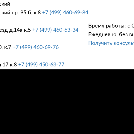
ский
ий пр. 95 б, к.8
+7 (499) 460-69-84
Время работы: с 0
зд д.14а к.5
+7 (499) 460-63-34
Ежедневно, без в
ГИ
ПРАЙС ЛИСТ
АК
й
Получить консул
, к.7
+7 (499) 460-69-76
.17 к.8
+7 (499) 450-63-77