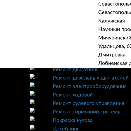
Севастополь
Севастопольск
Калужская
Научный прое
ГЛАВНАЯ
УСЛУ
Мичурински
Техническое обслуживание
Удальцова, 60
Диагностика
Дмитровка
Ремонт трансмиссии
Лобненская д
Ремонт двигателя
Ремонт дизельных двигателей
Ремонт электрооборудования
Ремонт ходовой
Ремонт рулевого управления
Ремонт тормозной системы
Покраска кузова
Детейлинг