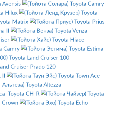
a Avensis
Toyota Camry
a Hilux
Toyota
yota Matrix
Toyota Prius
a II
Toyota Venza
iser
Toyota Hiace
a Camry
Toyota Estima
Toyota Land Cruiser 100
Land Cruiser Prado 120
 II
Toyota Town Ace
Toyota Altezza
ca
Toyota CH-R
Toyota
a Crown
Toyota Echo