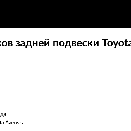
в задней подвески Toyota
ода
a Avensis