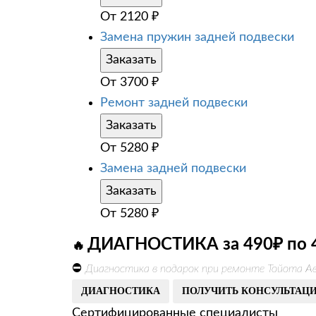
От
2120
₽
Замена пружин задней подвески
Заказать
От
3700
₽
Ремонт задней подвески
Заказать
От
5280
₽
Замена задней подвески
Заказать
От
5280
₽
ДИАГНОСТИКА за 490₽ по 
🔥
⛔
Диагностика в подарок при ремонте Тойота Ав
ДИАГНОСТИКА
ПОЛУЧИТЬ КОНСУЛЬТАЦ
Сертифицированные специалисты