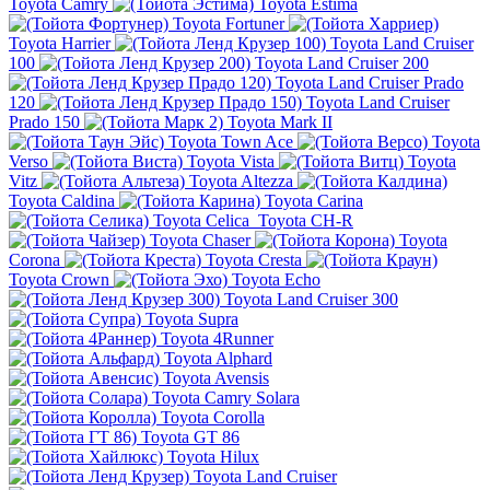
Toyota Camry
Toyota Estima
Toyota Fortuner
Toyota Harrier
Toyota Land Cruiser
100
Toyota Land Cruiser 200
Toyota Land Cruiser Prado
120
Toyota Land Cruiser
Prado 150
Toyota Mark II
Toyota Town Ace
Toyota
Verso
Toyota Vista
Toyota
Vitz
Toyota Altezza
Toyota Caldina
Toyota Carina
Toyota Celica
Toyota CH-R
Toyota Chaser
Toyota
Corona
Toyota Cresta
Toyota Crown
Toyota Echo
Toyota Land Cruiser 300
Toyota Supra
Toyota 4Runner
Toyota Alphard
Toyota Avensis
Toyota Camry Solara
Toyota Corolla
Toyota GT 86
Toyota Hilux
Toyota Land Cruiser