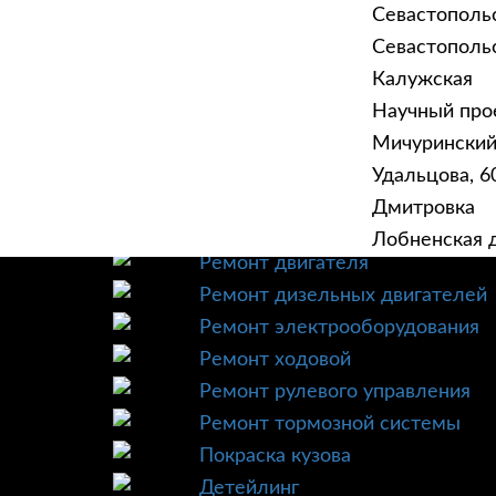
Севастополь
Севастопольск
Калужская
Научный прое
ГЛАВНАЯ
УСЛУ
Мичурински
Техническое обслуживание
Удальцова, 60
Диагностика
Дмитровка
Ремонт трансмиссии
Лобненская д
Ремонт двигателя
Ремонт дизельных двигателей
Ремонт электрооборудования
Ремонт ходовой
Ремонт рулевого управления
Ремонт тормозной системы
Покраска кузова
Детейлинг