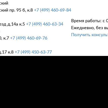
ский
ий пр. 95 б, к.8
+7 (499) 460-69-84
Время работы: с 0
зд д.14а к.5
+7 (499) 460-63-34
Ежедневно, без в
ГИ
ПРАЙС ЛИСТ
АК
й
Получить консул
, к.7
+7 (499) 460-69-76
.17 к.8
+7 (499) 450-63-77