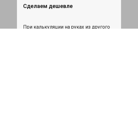
Сделаем дешевле
При калькуляции на руках из другого
сервиса - эти же работы и запчасти по
более низкой цене
Записаться
Такси в подарок
При ремонте Тойота Авенсис от 50
000₽ или сроком ремонта более
одного дня, такси до дома по Москве
бесплатно.