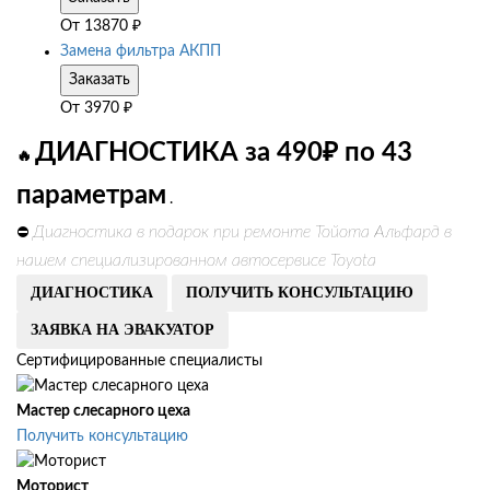
От
13870
₽
Замена фильтра АКПП
Заказать
От
3970
₽
ДИАГНОСТИКА за 490₽ по 43
🔥
параметрам
.
Диагностика в подарок при ремонте Тойота Альфард в
⛔
нашем специализированном автосервисе Toyota
ДИАГНОСТИКА
ПОЛУЧИТЬ КОНСУЛЬТАЦИЮ
ЗАЯВКА НА ЭВАКУАТОР
Сертифицированные специалисты
Мастер слесарного цеха
Получить консультацию
Моторист