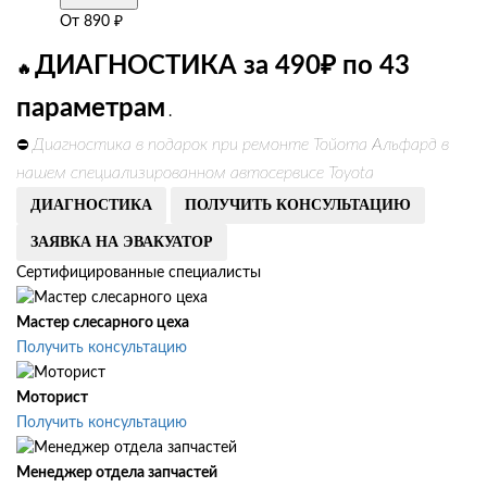
От
890
₽
ДИАГНОСТИКА за 490₽ по 43
🔥
параметрам
.
Диагностика в подарок при ремонте Тойота Альфард в
⛔
нашем специализированном автосервисе Toyota
ДИАГНОСТИКА
ПОЛУЧИТЬ КОНСУЛЬТАЦИЮ
ЗАЯВКА НА ЭВАКУАТОР
Сертифицированные специалисты
Мастер слесарного цеха
Получить консультацию
Моторист
Получить консультацию
Менеджер отдела запчастей