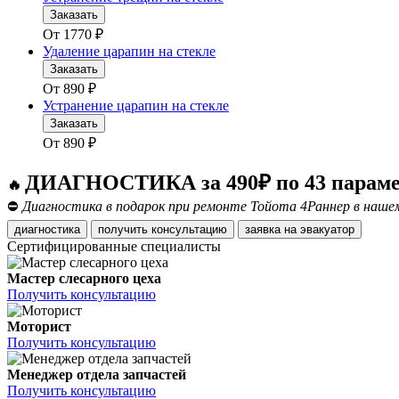
Заказать
От
1770
₽
Удаление царапин на стекле
Заказать
От
890
₽
Устранение царапин на стекле
Заказать
От
890
₽
ДИАГНОСТИКА за 490₽ по 43 парам
🔥
⛔
Диагностика в подарок при ремонте Тойота 4Раннер в нашем
диагностика
получить консультацию
заявка на эвакуатор
Сертифицированные специалисты
Мастер слесарного цеха
Получить консультацию
Моторист
Получить консультацию
Менеджер отдела запчастей
Получить консультацию