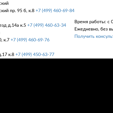
ский
ий пр. 95 б, к.8
+7 (499) 460-69-84
Время работы: с 0
зд д.14а к.5
+7 (499) 460-63-34
Ежедневно, без в
ГИ
ПРАЙС ЛИСТ
АК
й
Получить консул
, к.7
+7 (499) 460-69-76
.17 к.8
+7 (499) 450-63-77