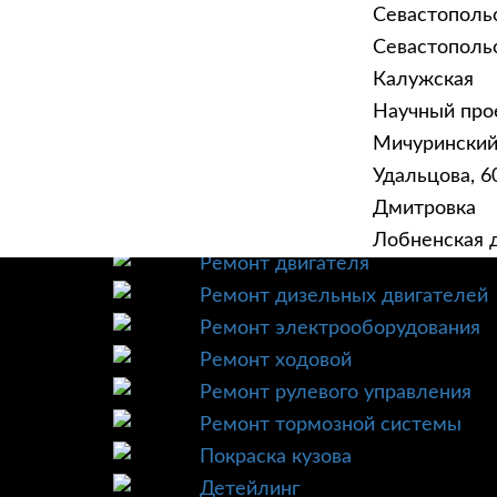
Севастополь
Севастопольск
Калужская
Научный прое
ГЛАВНАЯ
УСЛУ
Мичурински
Техническое обслуживание
Удальцова, 60
Диагностика
Дмитровка
Ремонт трансмиссии
Лобненская д
Ремонт двигателя
Ремонт дизельных двигателей
Ремонт электрооборудования
Ремонт ходовой
Ремонт рулевого управления
Ремонт тормозной системы
Покраска кузова
Детейлинг