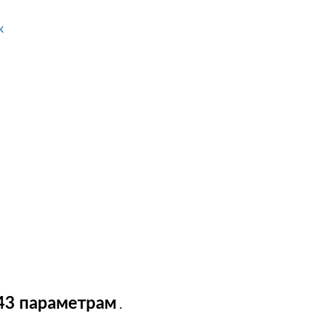
к
43 параметрам
.