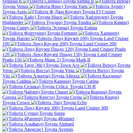
Sequoia II
Toyota Sienna II
Toyota Venza
Toyota Yaris
Toyota Auris
Toyota FJ Cruiser
Toyota Hiace
Toyota
Highlander
Toyota Tundra
Toyota Camry
Toyota Estima
Toyota Fortuner
Toyota Harrier
Toyota Land Cruiser
100
Toyota Land Cruiser 200
Toyota Land Cruiser Prado
120
Toyota Land Cruiser
Prado 150
Toyota Mark II
Toyota Town Ace
Toyota
Verso
Toyota Vista
Toyota
Vitz
Toyota Altezza
Toyota Caldina
Toyota Carina
Toyota Celica
Toyota CH-R
Toyota Chaser
Toyota
Corona
Toyota Cresta
Toyota Crown
Toyota Echo
Toyota Land Cruiser 300
Toyota Supra
Toyota 4Runner
Toyota Alphard
Toyota Avensis