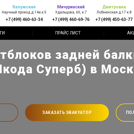
Калужская
Мичуринский
Дмитровка
Научный проезд д.14а к.5
Удальцова, 60, к.7
Лобненская д.17 к.8
+7 (499) 460-63-34
+7 (499) 460-69-76
+7 (499) 450-63-77
ГИ
ПРАЙС ЛИСТ
АК
тблоков задней балк
кода Суперб) в Мос
ЗАКАЗАТЬ ЭВАКУАТОР
ПО