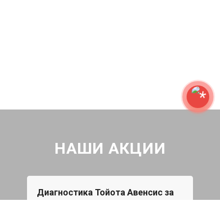
НАШИ АКЦИИ
Диагностика Тойота Авенсис за
Бес
490₽