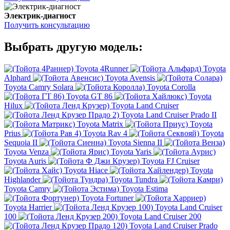
Электрик-диагност
Получить консультацию
Выбрать другую модель:
Toyota 4Runner
Toyota
Alphard
Toyota Avensis
Toyota Camry Solara
Toyota Corolla
Toyota GT 86
Toyota
Hilux
Toyota Land Cruiser
Toyota Land Cruiser Prado II
Toyota Matrix
Toyota
Prius
Toyota Rav 4
Toyota
Sequoia II
Toyota Sienna II
Toyota Venza
Toyota Yaris
Toyota Auris
Toyota FJ Cruiser
Toyota Hiace
Toyota
Highlander
Toyota Tundra
Toyota Camry
Toyota Estima
Toyota Fortuner
Toyota Harrier
Toyota Land Cruiser
100
Toyota Land Cruiser 200
Toyota Land Cruiser Prado