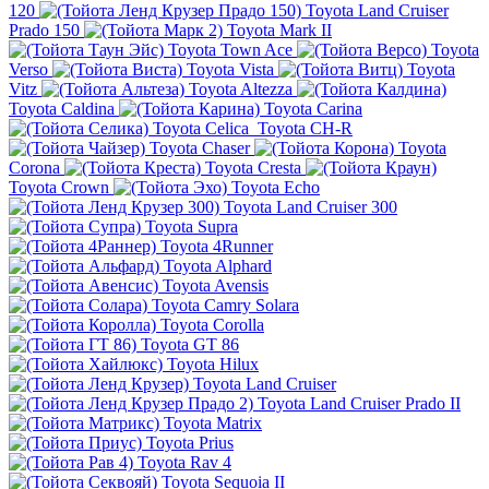
120
Toyota Land Cruiser
Prado 150
Toyota Mark II
Toyota Town Ace
Toyota
Verso
Toyota Vista
Toyota
Vitz
Toyota Altezza
Toyota Caldina
Toyota Carina
Toyota Celica
Toyota CH-R
Toyota Chaser
Toyota
Corona
Toyota Cresta
Toyota Crown
Toyota Echo
Toyota Land Cruiser 300
Toyota Supra
Toyota 4Runner
Toyota Alphard
Toyota Avensis
Toyota Camry Solara
Toyota Corolla
Toyota GT 86
Toyota Hilux
Toyota Land Cruiser
Toyota Land Cruiser Prado II
Toyota Matrix
Toyota Prius
Toyota Rav 4
Toyota Sequoia II